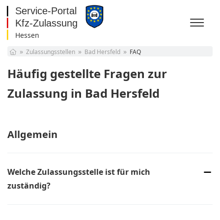
Hessen
Baden-Württemberg
Zulassungsstellen
Bad Hersfeld
FAQ
Bayern
Berlin
Häufig gestellte Fragen zur
Brandenburg
Bremen
Zulassung in Bad Hersfeld
Hamburg
Hessen
Mecklenburg-
Vorpommern
Allgemein
Niedersachsen
Nordrhein-Westfalen
Rheinland-Pfalz
Saarland
Welche Zulassungsstelle ist für mich
Sachsen
zuständig?
Sachsen-Anhalt
Schleswig-Holstein
Die Zuständigkeit der Zulassungsstellen hängt von Ihrer
Thüringen
Melde-Adresse, also Ihrem Wohnsitz, ab. Für die Online